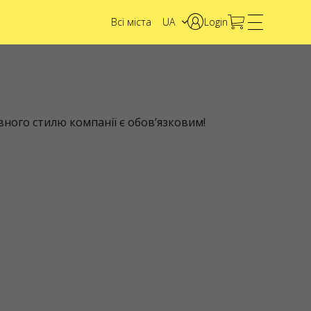
Всі міста
UA
Login
EN
DE
НТАКТИ
кісь питання,
позиції?
ого стилю компанії є обов’язковим!
Зв'яжіться з
нами
ага! Обробка
еляцій
ійснюється
рез форму за
ресою
rabas.co/help
2SHOW SPÓŁKA Z
O.
: 6751768934,