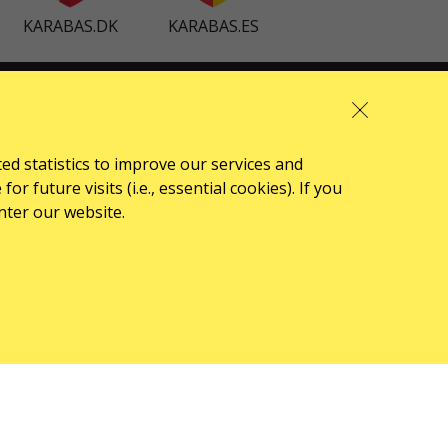
KARABAS.DK
KARABAS.ES
ПРО НАС
Новини
ted statistics to improve our services and
Організаторам
 future visits (i.e., essential cookies). If you
nter our website.
Логотип для афіш та ЗМІ
Про компанію
Публічна оферта