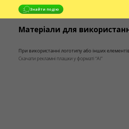
Belgium
Знайти подію
Romania
Матеріали для використанн
Norway
СЕРВІСИ
Sweden
Доставка та оплата
При використанні логотипу або інших елемент
Finland
Скачати рекламні плашки у форматі “AI”
Greece
Italy
Switzerland
Czech Republic
Denmark