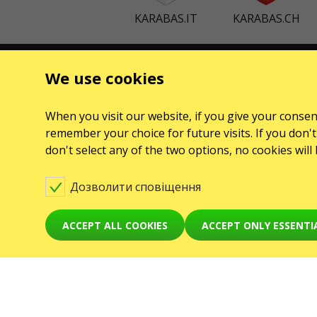
KARABAS.IT
KARABAS.CH
КОНТАКТИ
ПОДІЇ
We use cookies
Є питання, побажання?
Концерти
When you visit our website, if you give your consent
Напишіть нам
Theaters
remember your choice for future visits. If you don't 
Увага! Обробка звернень здійснюється за допомогою
don't select any of the two options, no cookies wil
електронної форми на сторінці
sale@karabas.pl
GO2SHOW SPÓŁKA Z O. O.
Дозволити сповіщення
NIP: 6751768934, Numer KRS 0000987419
REGON: 522850125
ul. GĘSIA, 8/205, KRAKÓW, kod 31-535
ACCEPT ALL COOKIES
ACCEPT ONLY ESSENTI
© Karabas.co 2026