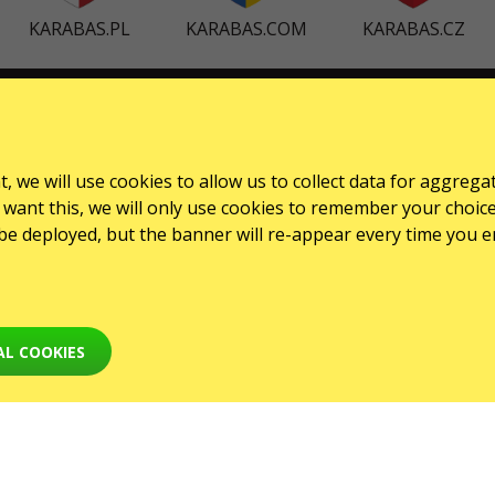
KARABAS.PL
KARABAS.COM
KARABAS.CZ
СЕРВІСИ
Карта сайту
, we will use cookies to allow us to collect data for aggrega
want this, we will only use cookies to remember your choice for
l be deployed, but the banner will re-appear every time you e
AL COOKIES