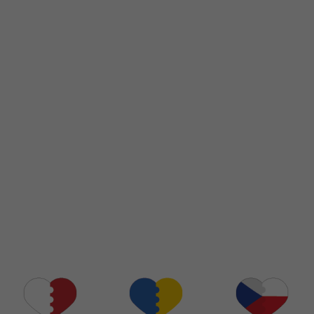
Nu
000
REG
ul. 
KRA
sal
t. 
-