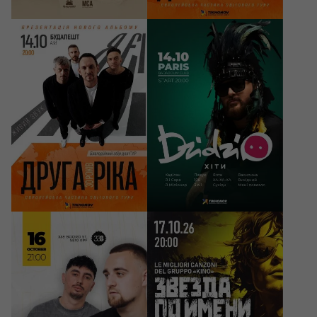
14/10/2026
14/10/2026
20:00
20:00
Друга Ріка. Я Є! 30
DZIDZIO
років
Budapest, A38
Paris, Badaboum Club
14500 - 17000 HUF
49 - 55 EUR
16/10/2026
17/10/2026
21:00
20:00
100лиця
KINO Symphony
Tribute «Zvezda po
imeni Solnce»