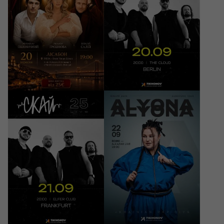
Lisboa, MERA - Event
Venue Lisbon
Berlin, Club The Cloud
25 - 40 EUR
35 - 39 EUR
21/09/2026
22/09/2026
20:00
20:00
СКАЙ. 25 років на
ALYONA ALYONA -
сцені
European Tour
Frankfurt am Main, Elfer
Club
Roma, Alcazar Live
35 - 39 EUR
35 - 39 EUR