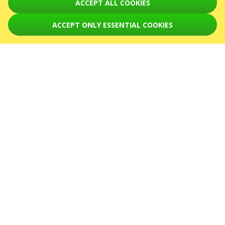
ACCEPT ALL COOKIES
Frankfurt am Main, Haus
ACCEPT ONLY ESSENTIAL COOKIES
Sindlingen
Düsseldorf, KLUB KULB
39 - 45 EUR
39 - 45 EUR
25/10/2026
25/10/2026
20:00
20:00
Друга Ріка. Я Є! 30
Вистава «Двоє на
років
гойдалках»
Bremen, Aladin Music-Hall
Milano, Teatro Oscar
39 - 45 EUR
45 - 69 EUR
26/10/2026
28/10/2026
20:00
20:00