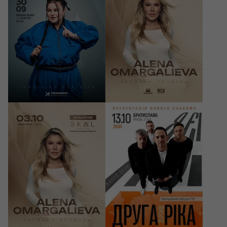
Düsseldorf, Ampere
Bucharest, ONE Club
35 - 39 EUR
239 - 399 RON
03/10/2026
13/10/2026
20:00
20:00
ALENA OMARGALIEVA
Друга Ріка. Я Є! 30
років
Chișinău, SKAL CLUB
Bratislava, Randal Club
600 - 1300 MDL
39 - 45 EUR