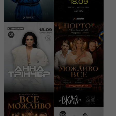
35 - 39 EUR
35 - 39 EUR
18/09/2026
19/09/2026
21:00
19:00
Анна Трінчер / Anna
Театральна вистава
Trincher
«Все Можливо»
Porto, Auditório Francisco
London, Studio 338
de Assis
57.42 - 83.22 GBP
25 - 35 EUR
20/09/2026
20/09/2026
19:00
20:00
Театральна вистава
СКАЙ. 25 років на
«Все Можливо»
сцені