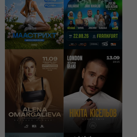
Frankfurt am Main,
Sommerwiese an der
Maastricht, CAVO Club
Jahrhunderthalle
20 EUR
99 - 299 EUR
11/09/2026
13/09/2026
20:00
19:15
ALENA OMARGALIEVA
Нікіта Кісельов
Bratislava, Majestic Music
London, The Clapham
Club
Grand
49 - 99 EUR
38.10 GBP