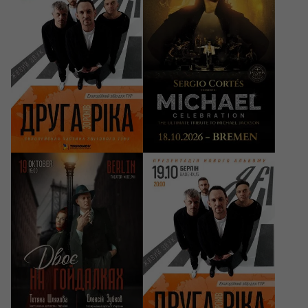
років
Sergio Cortés
Bremen, Metropol
Hamburg, STAGE 15
Theater Bremen
39 - 45 EUR
45 - 75 EUR
19/10/2026
19/10/2026
19:00
20:00
Вистава «Двоє на
Друга Ріка. Я Є! 30
гойдалках»
років
Berlin, Theater im Delphi
Berlin, Badehaus Berlin
45 - 69 EUR
39 - 45 EUR