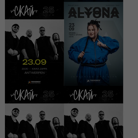
23/09/2026
23/09/2026
20:00
20:00
СКАЙ. 25 років на
ALYONA ALYONA -
сцені
European Tour
Antwerpen, Kavka Zappa
Athens, Temple Athens
35 - 39 EUR
35 - 39 грн
24/09/2026
25/09/2026
20:00
20:00
СКАЙ. 25 років на
СКАЙ. 25 років на
сцені
сцені
Bruxelles, De