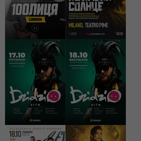
London, Studio 338
Milano, Teatro Pime
47.10 - 75.99 GBP
39 - 79 EUR
17/10/2026
18/10/2026
20:00
20:00
DZIDZIO
DZIDZIO
Stockholm, Fryshuset
Bratislava, Majestic Music
Klubben
Club
530 - 590 SEK
55 - 79 EUR
18/10/2026
18/10/2026
20:00
20:00
Друга Ріка. Я Є! 30
Michael Celebration -