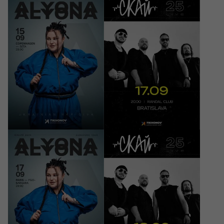
15/09/2026
17/09/2026
20:00
20:00
ALYONA ALYONA -
СКАЙ. 25 років на
European Tour
сцені
Copenhagen, BETA
Bratislava, Randal Club
270 - 300 DKK
35 - 39 EUR
17/09/2026
18/09/2026
20:00
20:00
ALYONA ALYONA -
СКАЙ. 25 років на
European Tour
сцені
Paris, FGO-Barbara
Leipzig, REV Lounge