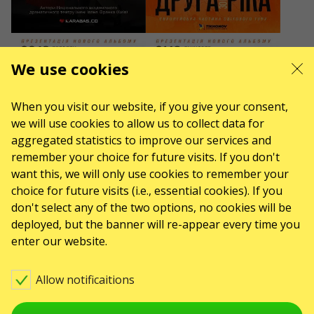
20/10/2026
21/10/2026
20:00
20:00
Друга Ріка. Я Є! 30
Друга Ріка. Я Є! 30
We use cookies
років
років
When you visit our website, if you give your consent,
we will use cookies to allow us to collect data for
aggregated statistics to improve our services and
Dresden, Liveclub Tante
Hannover, Kulturzentrum
remember your choice for future visits. If you don't
JU
Faust
want this, we will only use cookies to remember your
39 - 45 EUR
39 - 45 EUR
choice for future visits (i.e., essential cookies). If you
don't select any of the two options, no cookies will be
deployed, but the banner will re-appear every time you
enter our website.
23/10/2026
24/10/2026
20:00
20:00
Друга Ріка. Я Є! 30
Друга Ріка. Я Є! 30
років
років
Allow notificaitions