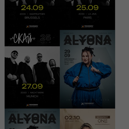
Vaartkapoen
Paris, La Java
35 - 39 EUR
35 - 39 EUR
27/09/2026
29/09/2026
20:00
20:00
СКАЙ. 25 років на
ALYONA ALYONA -
сцені
European Tour
München, Nachtwerk
Amsterdam, Q-Factory
35 - 39 EUR
35 - 39 EUR
30/09/2026
02/10/2026
20:00
20:00
ALYONA ALYONA -
ALENA OMARGALIEVA
European Tour