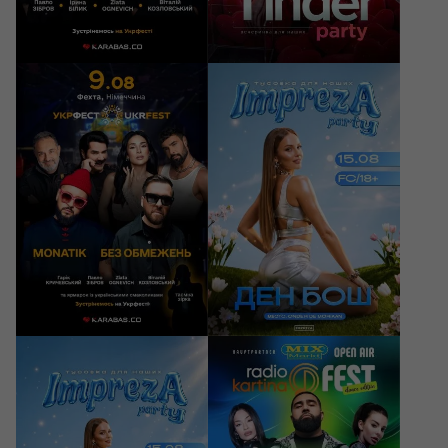
09/08/2026
15/08/2026
13:00
22:00
UKRFEST 2026
Impreza Party -
Тусовка для наших
Hertogenbosch, Onder
Vechta, VEC-Hallen
de Moriaan
35 - 70 EUR
20 EUR
15/08/2026
22/08/2026
22:00
14:00
Impreza Party -
Radio Kartina Fest
Тусовка для наших
2026