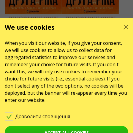
23/10/2026
24/10/2026
20:00
20:00
We use cookies
Друга Ріка. Я Є! 30
Друга Ріка. Я Є! 30
років
років
When you visit our website, if you give your consent,
we will use cookies to allow us to collect data for
aggregated statistics to improve our services and
Frankfurt am Main, Haus
remember your choice for future visits. If you don't
Sindlingen
Düsseldorf, KLUB KULB
want this, we will only use cookies to remember your
39 - 45 EUR
39 - 45 EUR
choice for future visits (i.e., essential cookies). If you
don't select any of the two options, no cookies will be
deployed, but the banner will re-appear every time you
enter our website.
25/10/2026
25/10/2026
20:00
20:00
Друга Ріка. Я Є! 30
Вистава «Двоє на
років
гойдалках»
Дозволити сповіщення
ACCEPT ALL COOKIES