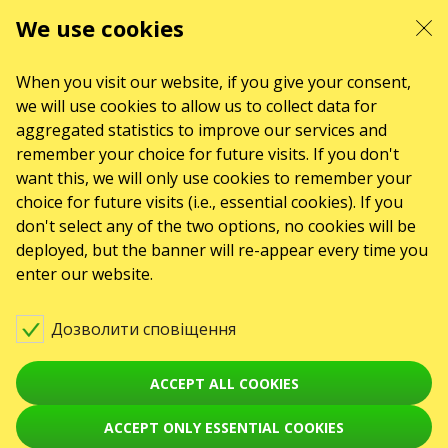
Напишіть нам
We use cookies
Увага! Обробка звернень здійснюється за допомогою електронної форми
на сторінці
sale@karabas.pl
When you visit our website, if you give your consent,
GO2SHOW SPÓŁKA Z O. O.
we will use cookies to allow us to collect data for
NIP: 6751768934, Numer KRS 0000987419
aggregated statistics to improve our services and
REGON: 522850125
remember your choice for future visits. If you don't
ul. GĘSIA, 8/205, KRAKÓW, kod 31-535
ПОДІЇ
want this, we will only use cookies to remember your
choice for future visits (i.e., essential cookies). If you
Концерти
don't select any of the two options, no cookies will be
Theaters
deployed, but the banner will re-appear every time you
enter our website.
August 2026
September 2026
October 2026
November 2026
December 2026
Дозволити сповіщення
February 2027
СЕРВІСИ
ACCEPT ALL COOKIES
Карта сайту
ПРО НАС
ACCEPT ONLY ESSENTIAL COOKIES