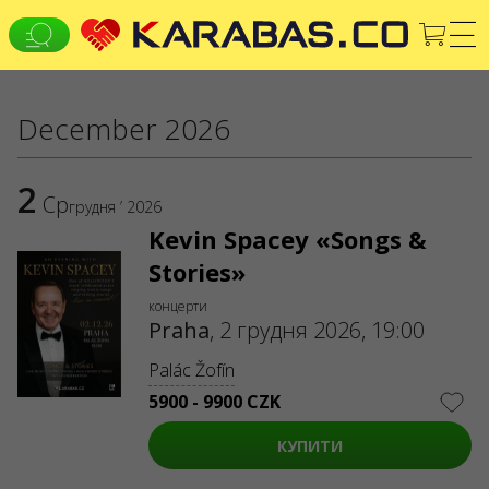
EN
UK
DE
December 2026
ВСІ МІСТА
2
Концерти
Theaters
Ср
грудня ’ 2026
СЕРВІСИ
Kevin Spacey «Songs &
Stories»
Доставка та оплата
ПРО НАС
концерти
Praha
,
2 грудня 2026, 19:00
Організаторам
Логотип для афіш та ЗМІ
Palác Žofín
Про компанію
Публічна оферта
5900 - 9900 CZK
КУПИТИ