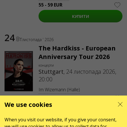
55 - 59 EUR
КУПИТИ
24
Вт
листопада ’ 2026
The Hardkiss - European
Anniversary Tour 2026
концерти
Stuttgart
,
24 листопада 2026,
20:00
Im Wizemann (Halle)
48 EUR
We use cookies
КУПИТИ
When you visit our website, if you give your consent,
we will use cookies to allow us to collect data for