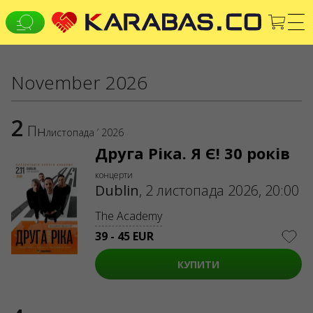
EN
UK
DE
November 2026
ВСІ МІСТА
2
Концерти
Theaters
Пн
листопада ’ 2026
СЕРВІСИ
Друга Ріка. Я Є! 30 років
Доставка та оплата
концерти
Dublin
,
2 листопада 2026, 20:00
ПРО НАС
The Academy
Організаторам
Логотип для афіш та ЗМІ
39 - 45 EUR
Про компанію
Публічна оферта
КУПИТИ