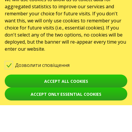
26
Чт
листопада ’ 2026
aggregated statistics to improve our services and
БУМБОКС / BOOMBOX.
remember your choice for future visits. If you don't
want this, we will only use cookies to remember your
Dronotour
choice for future visits (i.e., essential cookies). If you
концерти
don't select any of the two options, no cookies will be
Bremen
,
26 листопада 2026,
deployed, but the banner will re-appear every time you
20:00
enter our website.
Aladin Music-Hall
Дозволити сповіщення
55 - 59 EUR
КУПИТИ
ACCEPT ALL COOKIES
ACCEPT ONLY ESSENTIAL COOKIES
26
Чт
листопада ’ 2026
The Hardkiss - European
Anniversary Tour 2026
концерти